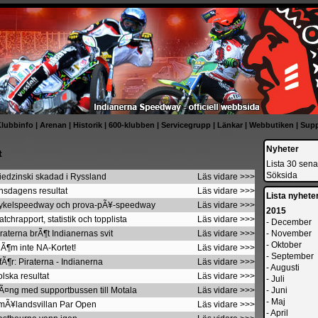
lubbinfo
|
Arenan
|
Historik
|
600-klubben
|
Servicegrupp
|
Länkar
|
Webbutiken
|
Supp
Nyheter
t
Lista 30 sena
Söksida
iedzinski skadad i Ryssland
Läs vidare >>>
nsdagens resultat
Läs vidare >>>
Lista nyheter
 Cykelspeedway och prova-pÃ¥-speedway
Läs vidare >>>
2015
tchrapport, statistik och topplista
Läs vidare >>>
-
December
raterna brÃ¶t Indianernas svit
Läs vidare >>>
-
November
-
Oktober
lÃ¶m inte NA-Kortet!
Läs vidare >>>
-
September
fÃ¶r: Piraterna - Indianerna
Läs vidare >>>
-
Augusti
lska resultat
Läs vidare >>>
-
Juli
Ã¤ng med supportbussen till Motala
Läs vidare >>>
-
Juni
-
Maj
SmÃ¥landsvillan Par Open
Läs vidare >>>
-
April