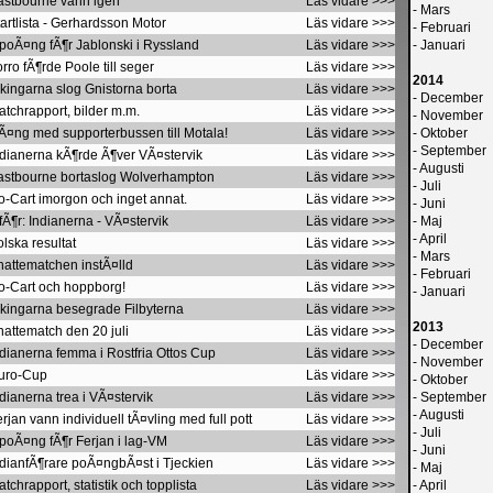
Eastbourne vann igen
Läs vidare >>>
-
Mars
tartlista - Gerhardsson Motor
Läs vidare >>>
-
Februari
 poÃ¤ng fÃ¶r Jablonski i Ryssland
Läs vidare >>>
-
Januari
rro fÃ¶rde Poole till seger
Läs vidare >>>
2014
ikingarna slog Gnistorna borta
Läs vidare >>>
-
December
atchrapport, bilder m.m.
Läs vidare >>>
-
November
Ã¤ng med supporterbussen till Motala!
Läs vidare >>>
-
Oktober
-
September
ndianerna kÃ¶rde Ã¶ver VÃ¤stervik
Läs vidare >>>
-
Augusti
Eastbourne bortaslog Wolverhampton
Läs vidare >>>
-
Juli
o-Cart imorgon och inget annat.
Läs vidare >>>
-
Juni
fÃ¶r: Indianerna - VÃ¤stervik
Läs vidare >>>
-
Maj
-
April
lska resultat
Läs vidare >>>
-
Mars
nattematchen instÃ¤lld
Läs vidare >>>
-
Februari
Go-Cart och hoppborg!
Läs vidare >>>
-
Januari
ikingarna besegrade Filbyterna
Läs vidare >>>
2013
nattematch den 20 juli
Läs vidare >>>
-
December
ndianerna femma i Rostfria Ottos Cup
Läs vidare >>>
-
November
Guro-Cup
Läs vidare >>>
-
Oktober
dianerna trea i VÃ¤stervik
Läs vidare >>>
-
September
-
Augusti
rjan vann individuell tÃ¤vling med full pott
Läs vidare >>>
-
Juli
 poÃ¤ng fÃ¶r Ferjan i lag-VM
Läs vidare >>>
-
Juni
ndianfÃ¶rare poÃ¤ngbÃ¤st i Tjeckien
Läs vidare >>>
-
Maj
tchrapport, statistik och topplista
Läs vidare >>>
-
April