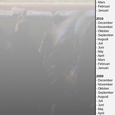
-
Mars
-
Februari
-
Januari
2010
-
December
-
November
-
Oktober
-
September
-
Augusti
-
Juli
-
Juni
-
Maj
-
April
-
Mars
-
Februari
-
Januari
2009
-
December
-
November
-
Oktober
-
September
-
Augusti
-
Juli
-
Juni
-
Maj
-
April