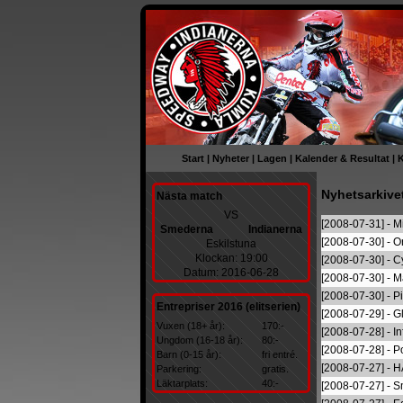
Start
|
Nyheter
|
Lagen
|
Kalender & Resultat
|
K
Nyhetsarkive
Nästa match
VS
[2008-07-31] - M
Smederna
Indianerna
[2008-07-30] - O
Eskilstuna
Klockan: 19:00
[2008-07-30] -
Datum: 2016-06-28
[2008-07-30] - Ma
[2008-07-30] - Pi
Entrepriser 2016 (elitserien)
[2008-07-29] - G
Vuxen (18+ år):
170:-
[2008-07-28] - In
Ungdom (16-18 år):
80:-
[2008-07-28] - Po
Barn (0-15 år):
fri entré.
[2008-07-27] - H
Parkering:
gratis.
Läktarplats:
40:-
[2008-07-27] - 