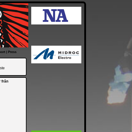
ort
|
Press
ste
 från