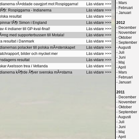
-
Mars
Indianerna rÃ¤ddade oavgjort mot Rospiggarna!
Läs vidare >>>
-
Februari
nfÃ¶r: Rospiggarna - Indianerna
Läs vidare >>>
-
Januari
lska resultat
Läs vidare >>>
 pinnar fÃ¶r Simon i England
Läs vidare >>>
2012
-
December
v 4 indianer till GP-kval-final!
Läs vidare >>>
-
November
Ã¤ng med supporterbussen till Motala!
Läs vidare >>>
-
Oktober
ra resultat i Danmark
Läs vidare >>>
-
September
ndianernas polacker till polska mÃ¤sterskapet
Läs vidare >>>
-
Augusti
-
Juli
atchrapport, bilder och mycket mer
Läs vidare >>>
-
Juni
nsdagens resultat
Läs vidare >>>
-
Maj
skar Axelsson trea i Vetlanda
Läs vidare >>>
-
April
Indianerna kÃ¶rde Ã¶ver svenska mÃ¤starna
Läs vidare >>>
-
Mars
-
Februari
-
Januari
2011
-
December
-
November
-
Oktober
-
September
-
Augusti
-
Juli
-
Juni
-
Maj
-
April