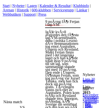
Start
|
Nyheter
|
Lagen
|
Kalender & Resultat
|
Klubbinfo
|
Arenan
|
Historik
|
600-klubben
|
Servicegrupp
|
Länkar
|
Webbutiken
|
Support
|
Press
9 poÃ¤ng fÃ¶r Ferjan
i lag-VM
IgÃ¥r kvÃ¤ll
avgjordes den fÃ¶rsta
lag-VM-semifinalen,
detta i polska Leszno
dÃ¤r hemmanationen
tog emot Australien,
Ungern och Ryssland.
Matej Ferjan fanns
med i det ungerska
laget och han kÃ¶rde
totalt ihop 9 poÃ¤ng
till sitt lag, som
sammanlagt slutade
sist med 10 poÃ¤ng.
Den ende i Ungern,
Nyheter
fÃ¶rutom Ferjan, som
tog poÃ¤ng var Jozsef
Lista 30
senaste
Tabaka, men han fick
Söksida
dock sin poÃ¤ng
Lista
gratis. TÃ¤vlingen
nyheter
från
vanns istÃ¤llet av
2015
Australien. Polen kom
-
December
tvÃ¥a och Ryssland
-
November
slutade trea. Imorgon,
-
Oktober
-
September
mÃ¥ndag, kÃ¶r
Nästa match
-
Augusti
-
Juli
Sverige sin semifinal
-
Juni
-
Maj
-
April
och den kan ses pÃ¥
VS