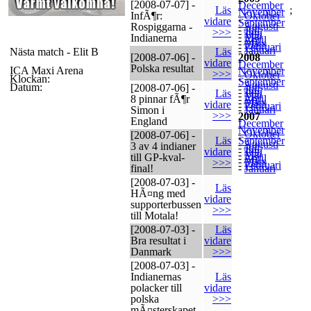
-
[2008-07-07] -
December
-
Läs
;
November
InfÃ¶r:
-
Oktober
-
vidare
September
-
Augusti
Rospiggarna -
-
Juli
>>>
-
Juni
-
Maj
Indianerna
-
April
-
Mars
-
Februari
-
Januari
Nästa match - Elit B
Läs
[2008-07-06] -
2008
-
vidare
December
-
Polska resultat
ICA Maxi Arena
November
>>>
-
Oktober
-
Klockan:
September
-
Augusti
Datum:
[2008-07-06] -
-
Juli
-
Juni
Läs
-
Maj
8 pinnar fÃ¶r
-
April
-
Mars
vidare
-
Februari
-
Januari
Simon i
>>>
2007
-
England
December
-
November
-
Oktober
[2008-07-06] -
-
Läs
September
-
Augusti
3 av 4 indianer
-
Juli
-
Juni
vidare
-
Maj
till GP-kval-
-
April
-
Mars
>>>
-
Februari
final!
-
Januari
[2008-07-03] -
Läs
HÃ¤ng med
vidare
supporterbussen
>>>
till Motala!
[2008-07-03] -
Läs
Bra resultat i
vidare
Danmark
>>>
[2008-07-03] -
Indianernas
Läs
polacker till
vidare
polska
>>>
mÃ¤sterskapet