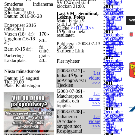
-
Mars
-
Februari
SVT24 med start
-
Januari
Smederna
Indianerna
klockan 21:00.
2014
-
Eskilstuna
December
-
November
Klockan: 19:00
Lag-VM - Semifinal,
-
Oktober
-
Datum: 2016-06-28
September
Leszno, Polen
-
Augusti
-
Juli
Matej Ferjan 9
-
Juni
-
Maj
(2,0,1,2,4",S)
-
April
Entrepriser 2016
-
Mars
-
Februari
Klicka
>>HÃ„R<<
(elitserien)
-
Januari
fÃ¶r att se hela
2013
-
Vuxen (18+ år):
170:-
December
resultatet.
-
November
Ungdom (16-18
-
Oktober
80:-
-
år):
September
Publicerat: 2008-07-13
-
Augusti
-
Juli
-
Juni
fri
19:59:00
-
Maj
Barn (0-15 år):
-
April
entré.
Skribent: Link
-
Mars
-
Februari
-
Januari
Parkering:
gratis.
2012
-
Läktarplats:
40:-
December
Fler nyheter
-
November
-
Oktober
-
September
-
Augusti
[2008-07-12] -
-
Juli
Nästa månadsmöte
-
Juni
Läs
-
Maj
IndianfÃ¶rare
-
April
-
Mars
vidare
Datum: 15 augusti
-
Februari
-
Januari
poÃ¤ngbÃ¤st i
Tid: 19,00
>>>
2011
-
Tjeckien
Plats: Klubbstugan
December
-
November
-
Oktober
[2008-07-09] -
-
Läs
September
-
Augusti
Matchrapport,
-
Juli
-
Juni
vidare
-
Maj
statistik och
-
April
-
Mars
>>>
-
Februari
topplista
-
Januari
2010
-
[2008-07-08] -
December
-
November
-
Oktober
Indianerna
Läs
-
September
-
Augusti
rÃ¤ddade
vidare
-
Juli
-
Juni
-
Maj
oavgjort mot
>>>
-
April
-
Mars
-
Februari
Rospiggarna!
-
Januari
2009