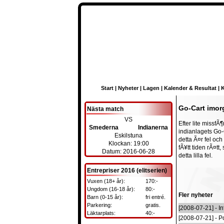
Start
|
Nyheter
|
Lagen
|
Kalender & Resultat
|
K
Go-Cart imor
Nästa match
VS
Efter lite missf
Smederna
Indianerna
indianlagets Go-
Eskilstuna
detta Ã¤r fel oc
Klockan: 19:00
fÃ¥tt tiden rÃ¤tt
Datum: 2016-06-28
detta lilla fel.
Entrepriser 2016 (elitserien)
Vuxen (18+ år):
170:-
Ungdom (16-18 år):
80:-
Fler nyheter
Barn (0-15 år):
fri entré.
Parkering:
gratis.
[2008-07-21] - In
Läktarplats:
40:-
[2008-07-21] - Po