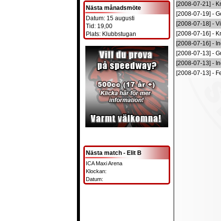
[2008-07-21] - K
Nästa månadsmöte
[2008-07-19] - 
Datum: 15 augusti
[2008-07-18] - V
Tid: 19,00
[2008-07-16] - K
Plats: Klubbstugan
[2008-07-16] - I
[2008-07-13] - 
[2008-07-13] - In
[2008-07-13] - Fe
Nästa match - Elit B
ICA Maxi Arena
Klockan:
Datum: