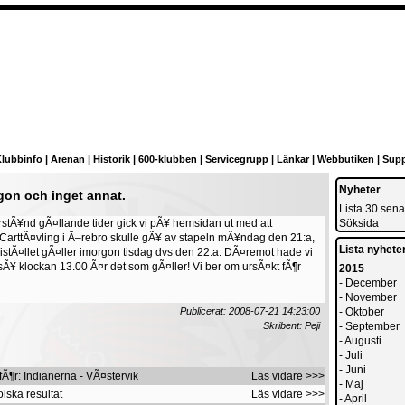
lubbinfo
|
Arenan
|
Historik
|
600-klubben
|
Servicegrupp
|
Länkar
|
Webbutiken
|
Supp
Nyheter
gon och inget annat.
Lista 30 sena
Ã¶rstÃ¥nd gÃ¤llande tider gick vi pÃ¥ hemsidan ut med att
Söksida
CarttÃ¤vling i Ã–rebro skulle gÃ¥ av stapeln mÃ¥ndag den 21:a,
Lista nyheter
h istÃ¤llet gÃ¤ller imorgon tisdag dvs den 22:a. DÃ¤remot hade vi
, sÃ¥ klockan 13.00 Ã¤r det som gÃ¤ller! Vi ber om ursÃ¤kt fÃ¶r
2015
-
December
-
November
Publicerat: 2008-07-21 14:23:00
-
Oktober
Skribent: Peji
-
September
-
Augusti
-
Juli
-
Juni
fÃ¶r: Indianerna - VÃ¤stervik
Läs vidare >>>
-
Maj
lska resultat
Läs vidare >>>
-
April