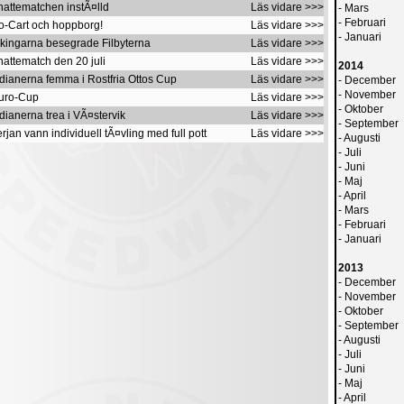
nattematchen instÃ¤lld
Läs vidare >>>
-
Mars
-
Februari
Go-Cart och hoppborg!
Läs vidare >>>
-
Januari
ikingarna besegrade Filbyterna
Läs vidare >>>
nattematch den 20 juli
Läs vidare >>>
2014
ndianerna femma i Rostfria Ottos Cup
Läs vidare >>>
-
December
-
November
Guro-Cup
Läs vidare >>>
-
Oktober
dianerna trea i VÃ¤stervik
Läs vidare >>>
-
September
rjan vann individuell tÃ¤vling med full pott
Läs vidare >>>
-
Augusti
-
Juli
-
Juni
-
Maj
-
April
-
Mars
-
Februari
-
Januari
2013
-
December
-
November
-
Oktober
-
September
-
Augusti
-
Juli
-
Juni
-
Maj
-
April