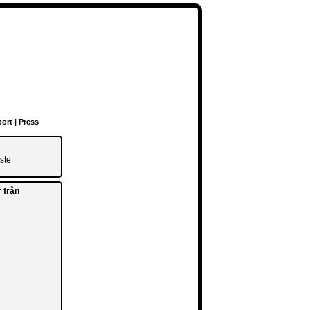
ort
|
Press
ste
 från