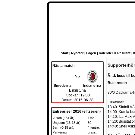
Start
|
Nyheter
|
Lagen
|
Kalender & Resultat
|
K
Supporterhö
Nästa match
Ã…k buss till b
VS
Bussresor:
Smederna
Indianerna
Eskilstuna
30/6 Dackarna-I
Klockan: 19:00
Datum: 2016-06-28
Cirkatider:
13:40: Statoil V
Entrepriser 2016 (elitserien)
14:00: Kumla bu
14:10: Ica Maxi 
Vuxen (18+ år):
170:-
14:20: Busstatio
Ungdom (16-18 år):
80:-
14:40: Shell Ask
Barn (0-15 år):
fri entré.
Parkering:
gratis.