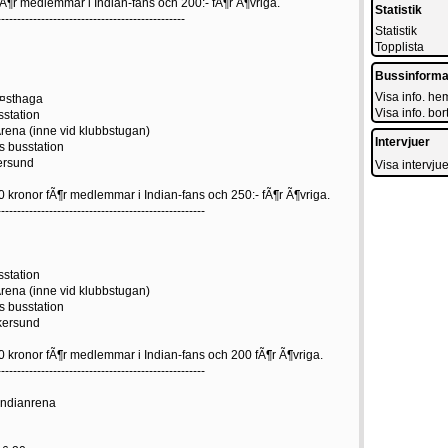
 fÃ¶r medlemmar i Indian-fans och 200:- fÃ¶r Ã¶vriga.
Statistik
-----------------------------------------------
Statistik
Topplista
Bussinforma
Visa info. h
Ã¤sthaga
Visa info. bo
sstation
Arena (inne vid klubbstugan)
Intervjuer
s busstation
ersund
Visa intervjue
 kronor fÃ¶r medlemmar i Indian-fans och 250:- fÃ¶r Ã¶vriga.
----------------------------------------------------
sstation
Arena (inne vid klubbstugan)
s busstation
skersund
 kronor fÃ¶r medlemmar i Indian-fans och 200 fÃ¶r Ã¶vriga.
----------------------------------------------------
Indianrena