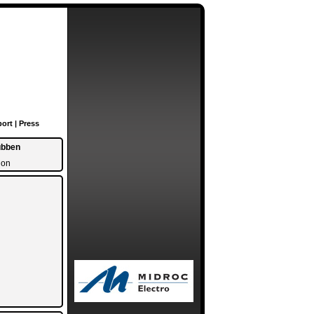
ort
|
Press
ubben
ion