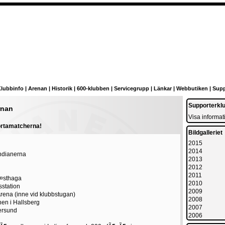
lubbinfo
|
Arenan
|
Historik
|
600-klubben
|
Servicegrupp
|
Länkar
|
Webbutiken
|
Supp
Supporterkl
rnan
Visa informat
ortamatcherna!
Bildgalleriet
2015
2014
ndianerna
2013
2012
2011
Ã¤sthaga
2010
sstation
2009
Arena (inne vid klubbstugan)
2008
nen i Hallsberg
2007
ersund
2006