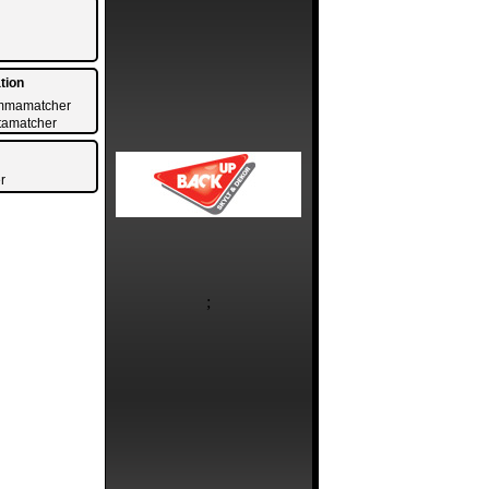
tion
emmamatcher
rtamatcher
r
;