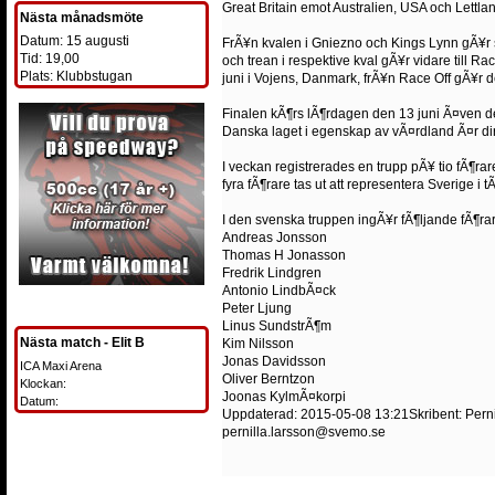
Great Britain emot Australien, USA och Lettla
Nästa månadsmöte
Datum: 15 augusti
FrÃ¥n kvalen i Gniezno och Kings Lynn gÃ¥r se
Tid: 19,00
och trean i respektive kval gÃ¥r vidare till R
Plats: Klubbstugan
juni i Vojens, Danmark, frÃ¥n Race Off gÃ¥r det
Finalen kÃ¶rs lÃ¶rdagen den 13 juni Ã¤ven de
Danska laget i egenskap av vÃ¤rdland Ã¤r dir
I veckan registrerades en trupp pÃ¥ tio fÃ¶r
fyra fÃ¶rare tas ut att representera Sverige i 
I den svenska truppen ingÃ¥r fÃ¶ljande fÃ¶ra
Andreas Jonsson
Thomas H Jonasson
Fredrik Lindgren
Antonio LindbÃ¤ck
Peter Ljung
Linus SundstrÃ¶m
Nästa match - Elit B
Kim Nilsson
Jonas Davidsson
ICA Maxi Arena
Oliver Berntzon
Klockan:
Joonas KylmÃ¤korpi
Datum:
Uppdaterad: 2015-05-08 13:21Skribent: Perni
pernilla.larsson@svemo.se