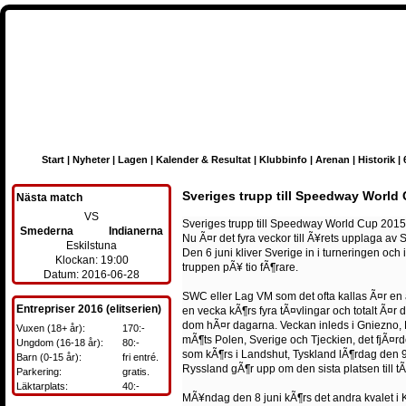
Start
|
Nyheter
|
Lagen
|
Kalender & Resultat
|
Klubbinfo
|
Arenan
|
Historik
|
Sveriges trupp till Speedway World
Nästa match
VS
Sveriges trupp till Speedway World Cup 2015
Smederna
Indianerna
Nu Ã¤r det fyra veckor till Ã¥rets upplaga a
Eskilstuna
Den 6 juni kliver Sverige in i turneringen o
Klockan: 19:00
truppen pÃ¥ tio fÃ¶rare.
Datum: 2016-06-28
SWC eller Lag VM som det ofta kallas Ã¤r en
Entrepriser 2016 (elitserien)
en vecka kÃ¶rs fyra tÃ¤vlingar och totalt Ã¤r
dom hÃ¤r dagarna. Veckan inleds i Gniezno, 
Vuxen (18+ år):
170:-
mÃ¶ts Polen, Sverige och Tjeckien, det fjÃ¤rde
Ungdom (16-18 år):
80:-
som kÃ¶rs i Landshut, Tyskland lÃ¶rdag den 9 
Barn (0-15 år):
fri entré.
Ryssland gÃ¶r upp om den sista platsen till t
Parkering:
gratis.
Läktarplats:
40:-
MÃ¥ndag den 8 juni kÃ¶rs det andra kvalet i K