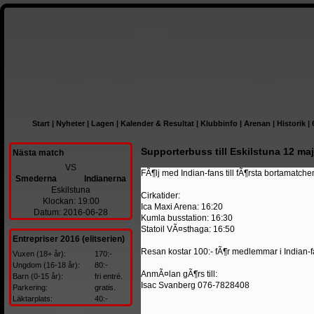
Start
|
Nyheter
|
Lagen
|
Kalender & Resultat
|
Klubbinfo
|
Arenan
|
Historik
|
Supporterbuss till Eskilstuna 12 maj
Nästa match
VS
FÃ¶lj med Indian-fans till fÃ¶rsta bortamatc
Smederna
Indianerna
Eskilstuna
Cirkatider:
Klockan: 19:00
Ica Maxi Arena: 16:20
Datum: 2016-06-28
Kumla busstation: 16:30
Statoil VÃ¤sthaga: 16:50
Entrepriser 2016 (elitserien)
Resan kostar 100:- fÃ¶r medlemmar i Indian-fa
Vuxen (18+ år):
170:-
Ungdom (16-18 år):
80:-
AnmÃ¤lan gÃ¶rs till:
Barn (0-15 år):
fri entré.
Isac Svanberg 076-7828408
Parkering:
gratis.
Läktarplats:
40:-