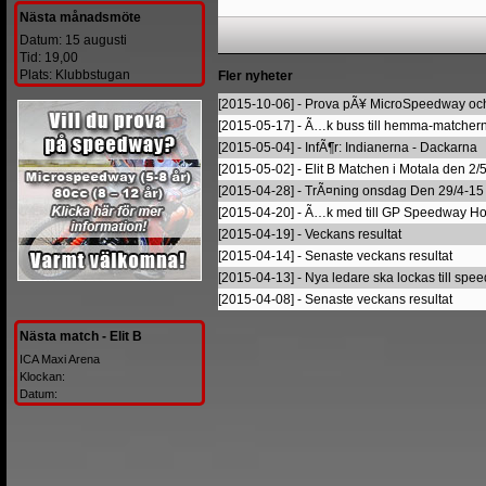
Nästa månadsmöte
Datum: 15 augusti
Tid: 19,00
Plats: Klubbstugan
Fler nyheter
[2015-10-06] - Prova pÃ¥ MicroSpeedway och
[2015-05-17] - Ã…k buss till hemma-matcher
[2015-05-04] - InfÃ¶r: Indianerna - Dackarna
[2015-05-02] - Elit B Matchen i Motala den 2/
[2015-04-28] - TrÃ¤ning onsdag Den 29/4-15
[2015-04-20] - Ã…k med till GP Speedway H
[2015-04-19] - Veckans resultat
[2015-04-14] - Senaste veckans resultat
[2015-04-13] - Nya ledare ska lockas till sp
[2015-04-08] - Senaste veckans resultat
Nästa match - Elit B
ICA Maxi Arena
Klockan:
Datum: