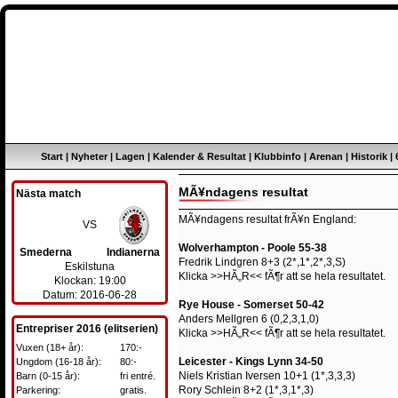
Start
|
Nyheter
|
Lagen
|
Kalender & Resultat
|
Klubbinfo
|
Arenan
|
Historik
|
MÃ¥ndagens resultat
Nästa match
MÃ¥ndagens resultat frÃ¥n England:
VS
Wolverhampton - Poole 55-38
Smederna
Indianerna
Fredrik Lindgren 8+3 (2*,1*,2*,3,S)
Eskilstuna
Klicka
>>HÃ„R<<
fÃ¶r att se hela resultatet.
Klockan: 19:00
Datum: 2016-06-28
Rye House - Somerset 50-42
Anders Mellgren 6 (0,2,3,1,0)
Entrepriser 2016 (elitserien)
Klicka
>>HÃ„R<<
fÃ¶r att se hela resultatet.
Vuxen (18+ år):
170:-
Leicester - Kings Lynn 34-50
Ungdom (16-18 år):
80:-
Niels Kristian Iversen 10+1 (1*,3,3,3)
Barn (0-15 år):
fri entré.
Rory Schlein 8+2 (1*,3,1*,3)
Parkering:
gratis.