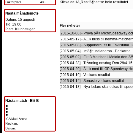
Klicka
>>HÃ„R<<
fÃ¶r att se hela resultatet.
Läktarplats:
40:-
Nästa månadsmöte
Datum: 15 augusti
Tid: 19,00
Fler nyheter
Plats: Klubbstugan
[2015-10-06] - Prova pÃ¥ MicroSpeedway och
[2015-05-17] - Ã…k buss till hemma-matcher
[2015-05-08] - Supporterbuss till Eskilstuna 
[2015-05-04] - InfÃ¶r: Indianerna - Dackarna
[2015-05-02] - Elit B Matchen i Motala den 2/
[2015-04-28] - TrÃ¤ning onsdag Den 29/4-15
[2015-04-20] - Ã…k med till GP Speedway H
[2015-04-19] - Veckans resultat
[2015-04-14] - Senaste veckans resultat
[2015-04-13] - Nya ledare ska lockas till sp
Nästa match - Elit B
ICA Maxi Arena
Klockan:
Datum: