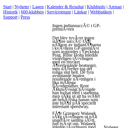
Start
|
Nyheter
|
Lagen
|
Kalender & Resultat
|
Klubbinfo
|
Arenan
|
Historik
|
600-klubben
|
Servicegrupp
|
Länkar
|
Webbutiken
|
Support
|
Press
Ingen indiansuccÃ© i GP-
premiÃ¤ren
Det blev tyvÃ¤rr ingen
stÃ¶rre succÃ© fÃ¶r
nÃ¥gon av indianfÃ¶rarna
i kvÃ¤llens GP-premiÃ¤r
som avgjordes i Tjeckiska
Prag. Rune Holta inledde
visserligen tÃ¤vlingen
med en mycket
Ã¶vertygande heatseger,
men dÃ¤refter tog det
roliga slut helt. De fyra
avslutande heaten
resulterade nÃ¤mligen i
lika mÃ¥nga
fjÃ¤rdeplatser. Rent
Ã¥kmÃ¤ssigt hÃ¤ngde
han hyfsat med i starterna,
men sÃ¥g ut att ha svÃ¥rt
att behÃ¤rska banan som
inte bjÃ¶d pÃ¥ speciellt
intressant speedway.
FÃ¶r Grzegorz Walasek
sÃ¥g tÃ¤vlingen ut pÃ¥
ungefÃ¤r samma sÃ¤tt,
fast tvÃ¤rt om. Walasek
inledde tÃ¤vlingen med
Nyheter