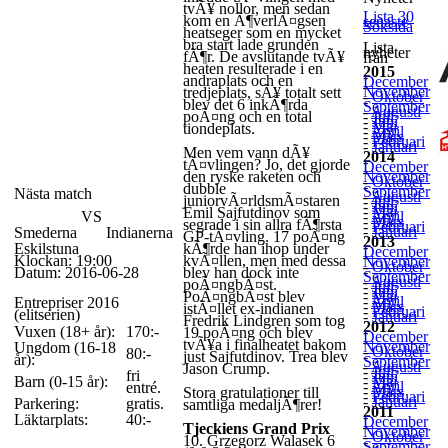
tvÃ¥ nollor, men sedan
Lista 30
kom en Ã¶verlÃ¤gsen
senaste
Söksida
heatseger som en mycket
bra start lade grunden
Lista
nyheter
fÃ¶r. De avslutande tvÃ¥
från
heaten resulterade i en
2015
-
andraplats och en
December
-
November
tredjeplats, sÃ¥ totalt sett
-
Oktober
-
blev det 6 inkÃ¶rda
September
-
Augusti
poÃ¤ng och en total
-
Juli
-
Juni
-
Maj
tiondeplats.
-
April
-
Mars
-
Februari
-
Januari
Men vem vann dÃ¥
2014
-
tÃ¤vlingen? Jo, det gjorde
December
-
den ryske raketen och
November
-
Oktober
-
dubble
September
Nästa match
-
Augusti
juniorvÃ¤rldsmÃ¤staren
-
Juli
-
Juni
-
Maj
Emil Sajfutdinov som
VS
-
April
-
Mars
segrade i sin allra fÃ¶rsta
-
Februari
-
Januari
Smederna
Indianerna
GP-tÃ¤vling. 17 poÃ¤ng
2013
-
Eskilstuna
kÃ¶rde han ihop under
December
-
Klockan: 19:00
kvÃ¤llen, men med dessa
November
-
Oktober
-
Datum: 2016-06-28
blev han dock inte
September
-
Augusti
poÃ¤ngbÃ¤st.
-
Juli
-
Juni
PoÃ¤ngbÃ¤st blev
-
Maj
-
April
Entrepriser 2016
-
Mars
istÃ¤llet ex-indianen
-
Februari
(elitserien)
-
Januari
Fredrik Lindgren som tog
2012
Vuxen (18+ år):
170:-
-
19 poÃ¤ng och blev
December
-
tvÃ¥a i finalheatet bakom
November
Ungdom (16-18
-
Oktober
80:-
just Sajfutdinov. Trea blev
-
år):
September
-
Augusti
Jason Crump.
-
Juli
fri
-
Juni
Barn (0-15 år):
-
Maj
-
April
entré.
-
Mars
Stora gratulationer till
-
Februari
-
Januari
Parkering:
gratis.
samtliga medaljÃ¶rer!
2011
-
Läktarplats:
40:-
December
-
Tjeckiens Grand Prix
November
-
Oktober
10. Grzegorz Walasek 6
-
September