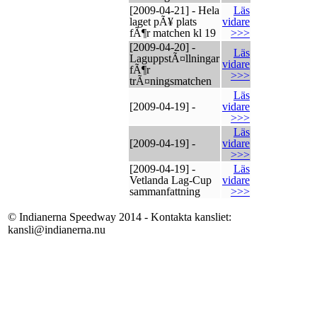
[2009-04-21] - Hela
Läs
laget pÃ¥ plats
vidare
fÃ¶r matchen kl 19
>>>
[2009-04-20] -
Läs
LaguppstÃ¤llningar
vidare
fÃ¶r
>>>
trÃ¤ningsmatchen
Läs
[2009-04-19] -
vidare
>>>
Läs
[2009-04-19] -
vidare
>>>
[2009-04-19] -
Läs
Vetlanda Lag-Cup
vidare
sammanfattning
>>>
© Indianerna Speedway 2014 - Kontakta kansliet:
kansli@indianerna.nu