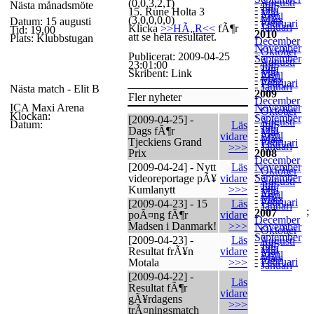
-
Augusti
(0,0,3,2,1)
Nästa månadsmöte
-
Juli
-
Juni
15. Rune Holta 3
-
Maj
-
April
(3,0,0,0,0)
-
Mars
Datum: 15 augusti
-
Februari
-
Januari
Klicka
>>HÃ„R<<
fÃ¶r
Tid: 19,00
2010
att se hela resultatet.
-
Plats: Klubbstugan
December
-
November
-
Oktober
-
Publicerat: 2009-04-25
September
-
Augusti
23:01:00
-
Juli
-
Juni
-
Maj
Skribent: Link
-
April
-
Mars
-
Februari
-
Januari
Nästa match - Elit B
2009
Fler nyheter
-
December
-
ICA Maxi Arena
November
-
Oktober
-
Klockan:
September
[2009-04-25] -
-
Augusti
Datum:
Läs
-
Juli
-
Juni
Dags fÃ¶r
-
Maj
-
April
vidare
-
Mars
Tjeckiens Grand
-
Februari
-
Januari
>>>
Prix
2008
-
December
-
[2009-04-24] - Nytt
Läs
November
-
Oktober
-
September
videoreportage pÃ¥
vidare
-
Augusti
-
Juli
-
Juni
Kumlanytt
>>>
-
Maj
-
April
-
Mars
-
Februari
[2009-04-23] - 15
Läs
-
Januari
;
2007
poÃ¤ng fÃ¶r
vidare
-
December
-
Madsen i Danmark!
>>>
November
-
Oktober
-
September
[2009-04-23] -
Läs
-
Augusti
-
Juli
-
Juni
Resultat frÃ¥n
vidare
-
Maj
-
April
-
Mars
-
Februari
Motala
>>>
-
Januari
[2009-04-22] -
Läs
Resultat fÃ¶r
vidare
gÃ¥rdagens
>>>
trÃ¤ningsmatch