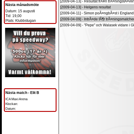
[2009-04-13] - Resultat frÃ¥n trÃ¤ningstÃ¤vlin
Nästa månadsmöte
[2009-04-13] - Helgens resultat
Datum: 15 augusti
[2009-04-11] - Simon poÃ¤ngbÃ¤st i England
Tid: 19,00
[2009-04-09] - IntrÃ¤de fÃ¶r trÃ¤ningsmatche
Plats: Klubbstugan
[2009-04-09] - "Pepe" och Walasek vidare i G
Nästa match - Elit B
ICA Maxi Arena
Klockan:
Datum: