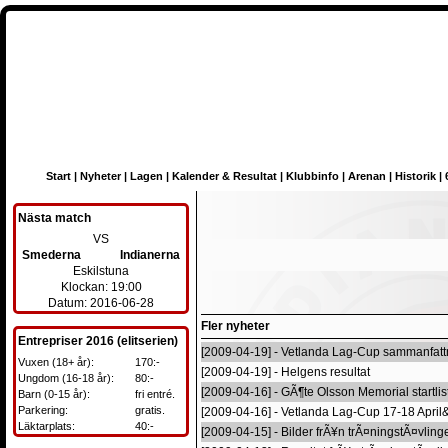
Start
|
Nyheter
|
Lagen
|
Kalender & Resultat
|
Klubbinfo
|
Arenan
|
Historik
|
Nästa match
VS
Smederna
Indianerna
Eskilstuna
Klockan: 19:00
Datum: 2016-06-28
Fler nyheter
Entrepriser 2016 (elitserien)
[2009-04-19] - Vetlanda Lag-Cup sammanfatt
Vuxen (18+ år):
170:-
[2009-04-19] - Helgens resultat
Ungdom (16-18 år):
80:-
[2009-04-16] - GÃ¶te Olsson Memorial startlis
Barn (0-15 år):
fri entré.
Parkering:
gratis.
[2009-04-16] - Vetlanda Lag-Cup 17-18 April
Läktarplats:
40:-
[2009-04-15] - Bilder frÃ¥n trÃ¤ningstÃ¤vling