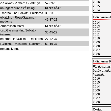
2016
nd/Solkatt - Piraterna - Vetl/Bys
52-39-16
2015
nn-Ingers MinnestÃ¤vling
Klicka hÃ¤r
2014
–rnarna - Ind/Solkatt - Gnistorna
35-33-15
olkatt/Ind - Rosp/Gasarna -
Indianerna - 
49-37-21
Smederna
2014
erhardsson Motor
Klicka hÃ¤r
2013
osp/Gasarna - Ind/Solkatt -
2012
35-45-27
iraterna
2011
2010
iraterna - Ind/Solkatt - Dackarna
27-42-37
2009
nd/Solkatt - Valsarna - Dackarna
52-19-37
2008
romans Minne
2007
2006
Indianerna 8
För de senast
besök ungdo
hemsida.
2016
2015
2014
2009
2008
2007
2006
Övrigt