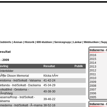
lubbinfo
|
Arenan
|
Historik
|
600-klubben
|
Servicegrupp
|
Länkar
|
Webbutiken
|
Supp
Indianerna - 
esultat
2016
2015
 - 2009
2014
ävling
Resultat
Publik
2013
2012
interbilder
2011
Ã¶te Olsson Memorial
Klicka hÃ¤r
2010
nistorna - Ind/Solkatt - Valsarna
41-42-24
2009
etlanda - Ind/Solkatt - Dackarna
45-34-29
2008
olkatt/Ind - Gnistorna -
2007
40-38-30
Ã¤st/Varg
2006
asarna/Rosp - Ind/Solkatt -
2005
39-46-22
alsarna
Indianerna - 
mederna - Ind/Solkatt - Ã–rnarna
38-52-16