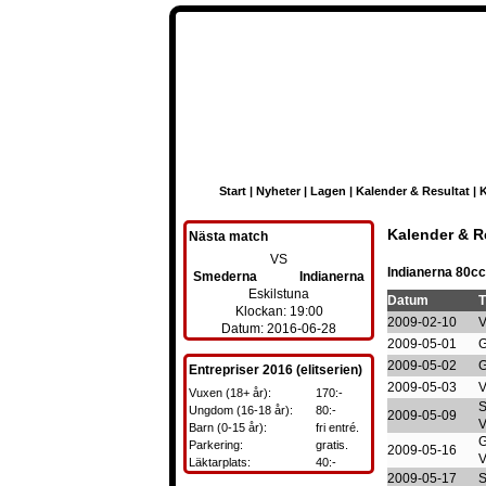
Start
|
Nyheter
|
Lagen
|
Kalender & Resultat
|
K
Kalender & R
Nästa match
VS
Indianerna 80cc
Smederna
Indianerna
Eskilstuna
Datum
T
Klockan: 19:00
2009-02-10
V
Datum: 2016-06-28
2009-05-01
G
2009-05-02
G
Entrepriser 2016 (elitserien)
2009-05-03
V
Vuxen (18+ år):
170:-
S
Ungdom (16-18 år):
80:-
2009-05-09
V
Barn (0-15 år):
fri entré.
G
Parkering:
gratis.
2009-05-16
V
Läktarplats:
40:-
2009-05-17
S