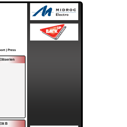
ort
|
Press
Elitserien
Elit B