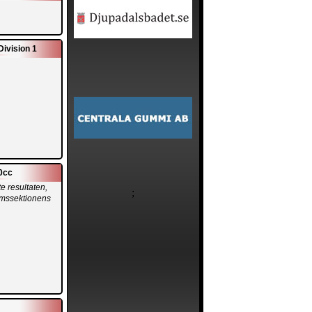
Division 1
0cc
e resultaten,
;
mssektionens