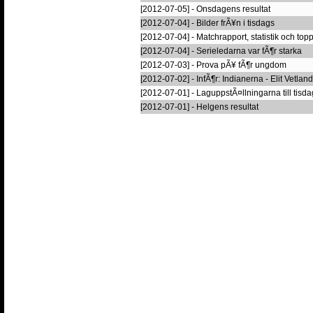
[2012-07-05] - Onsdagens resultat
[2012-07-04] - Bilder frÃ¥n i tisdags
[2012-07-04] - Matchrapport, statistik och topp
[2012-07-04] - Serieledarna var fÃ¶r starka
[2012-07-03] - Prova pÃ¥ fÃ¶r ungdom
[2012-07-02] - InfÃ¶r: Indianerna - Elit Vetlan
[2012-07-01] - LaguppstÃ¤llningarna till tisd
[2012-07-01] - Helgens resultat