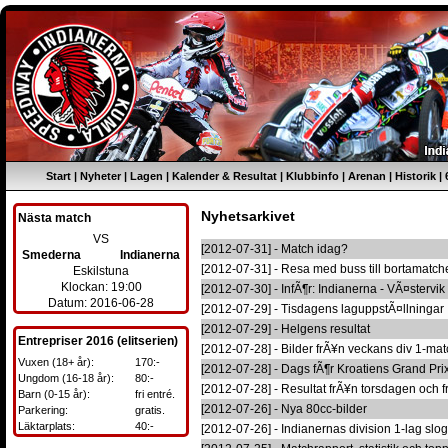
Start
|
Nyheter
|
Lagen
|
Kalender & Resultat
|
Klubbinfo
|
Arenan
|
Historik
|
Nyhetsarkivet
Nästa match
VS
[2012-07-31] - Match idag?
Smederna
Indianerna
[2012-07-31] - Resa med buss till bortamatc
Eskilstuna
Klockan: 19:00
[2012-07-30] - InfÃ¶r: Indianerna - VÃ¤stervik
Datum: 2016-06-28
[2012-07-29] - Tisdagens laguppstÃ¤llningar
[2012-07-29] - Helgens resultat
Entrepriser 2016 (elitserien)
[2012-07-28] - Bilder frÃ¥n veckans div 1-ma
Vuxen (18+ år):
170:-
[2012-07-28] - Dags fÃ¶r Kroatiens Grand Pri
Ungdom (16-18 år):
80:-
[2012-07-28] - Resultat frÃ¥n torsdagen och 
Barn (0-15 år):
fri entré.
[2012-07-26] - Nya 80cc-bilder
Parkering:
gratis.
Läktarplats:
40:-
[2012-07-26] - Indianernas division 1-lag sl