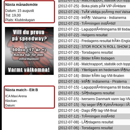
[2012-07-25] - Matchrapport, statistik och topp
Nästa månadsmöte
[2012-07-25] - Boka plats pÃ¥ VIP-lÃ¤ktare
Datum: 15 augusti
[2012-07-24] - TvÃ¥ viktiga poÃ¤ng mot Vals
Tid: 19,00
[2012-07-23] - InfÃ¶r: Valsarna - Indianerna
Plats: Klubbstugan
[2012-07-23] - TrÃ¤ningen instÃ¤lld!
[2012-07-22] - LaguppstÃ¤llningarna till tisd
[2012-07-22] - Helgens resultat
[2012-07-21] - Fredagens resultat frÃ¥n Engl
[2012-07-21] - STOR ROCK`N ROLL SHOW 2
[2012-07-20] - Torsdagens resultat
[2012-07-18] - Bilder frÃ¥n tisdagen
[2012-07-18] - Matchrapport, statistik och topp
[2012-07-18] - Ytterligare en hedersam fÃ¶rlu
[2012-07-16] - Bilder frÃ¥n lag-VM-finalen
[2012-07-16] - InfÃ¶r: Indianerna - Piraterna
[2012-07-15] - LaguppstÃ¤llningarna till tisd
Nästa match - Elit B
[2012-07-15] - SÃ¶ndagens resultat
ICA Maxi Arena
[2012-07-15] - Iversens Danmark vann lag-V
Klockan:
[2012-07-15] - Ny seger fÃ¶r KylmÃ¤korpi i
Datum:
[2012-07-14] - Dags fÃ¶r lag-VM-final
[2012-07-12] - TrÃ¤ningen instÃ¤lld
[2012-07-08] - LÃ¶rdagens resultat
[2012-07-06] - Torsdagens resultat