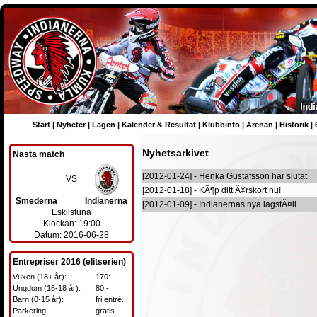
Start
|
Nyheter
|
Lagen
|
Kalender & Resultat
|
Klubbinfo
|
Arenan
|
Historik
|
Nyhetsarkivet
Nästa match
[2012-01-24] - Henka Gustafsson har slutat
VS
[2012-01-18] - KÃ¶p ditt Ã¥rskort nu!
Smederna
Indianerna
[2012-01-09] - Indianernas nya lagstÃ¤ll
Eskilstuna
Klockan: 19:00
Datum: 2016-06-28
Entrepriser 2016 (elitserien)
Vuxen (18+ år):
170:-
Ungdom (16-18 år):
80:-
Barn (0-15 år):
fri entré.
Parkering:
gratis.