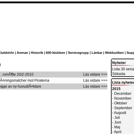
lubbinfo
|
Arenan
|
Historik
|
600-klubben
|
Servicegrupp
|
Länkar
|
Webbutiken
|
Supp
Nyheter
t
Lista 30 sena
Söksida
Ã…rsmÃ¶te 20/2-2010
Läs vidare >>>
TrÃ¤ningsmatcher mot Piraterna
Läs vidare >>>
Lista nyheter
Bygge av ny huvudlÃ¤ktare
Läs vidare >>>
2015
-
December
-
November
-
Oktober
-
September
-
Augusti
-
Juli
-
Juni
-
Maj
-
April