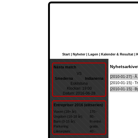
Start
|
Nyheter
|
Lagen
|
Kalender & Resultat
|
K
Nyhetsarkive
Nästa match
VS
[2010-01-27] - 
Smederna
Indianerna
[2010-01-15] - 
Eskilstuna
Klockan: 19:00
[2010-01-15] - 
Datum: 2016-06-28
Entrepriser 2016 (elitserien)
Vuxen (18+ år):
170:-
Ungdom (16-18 år):
80:-
Barn (0-15 år):
fri entré.
Parkering:
gratis.
Läktarplats:
40:-