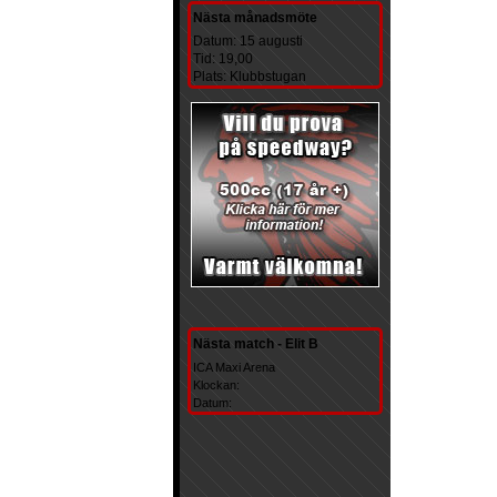
Nästa månadsmöte
Datum: 15 augusti
Tid: 19,00
Plats: Klubbstugan
Nästa match - Elit B
ICA Maxi Arena
Klockan:
Datum: