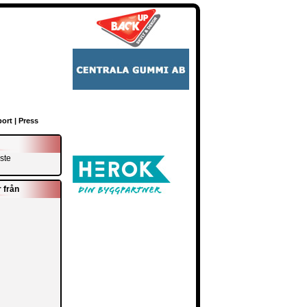
ort
|
Press
ste
 från