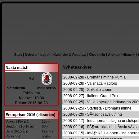
Start
|
Nyheter
|
Lagen
|
Kalender & Resultat
|
Klubbinfo
|
Arenan
|
Historik
|
Nyhetsarkivet
Nästa match
[2008-09-28] - Bromans minne Kumla
VS
[2008-09-28] - Valsnatta Hagfors
Smederna
Indianerna
[2008-09-28] - Solkatte cupen
Eskilstuna
[2008-09-27] - Italiens Grand Prix
Klockan: 19:00
[2008-09-25] - Vill du hjÃ¤lpa Indianerna 20
Datum: 2016-06-28
[2008-09-25] - Startlista - Bromans minne
[2008-09-20] - SÃ¤songsavslutning
Entrepriser 2016 (elitserien)
[2008-09-17] - Indianerna utslagna ur slutspe
Vuxen (18+ år):
170:-
Ungdom (16-18 år):
80:-
[2008-09-16] - FÃ¶rare klara till nÃ¤sta sÃ¤s
Barn (0-15 år):
fri entré.
[2008-09-15] - InfÃ¶r K2: Lejonen - Indianern
Parkering:
gratis.