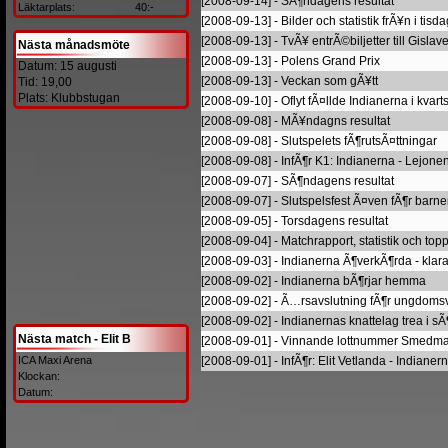
[2008-09-14] - SÃ¶ndagens resultat
Läktarplats:
40:-
[2008-09-13] - Bilder och statistik frÃ¥n i tisd
[2008-09-13] - TvÃ¥ entrÃ©biljetter till Gislaved
Nästa månadsmöte
[2008-09-13] - Polens Grand Prix
Datum: 15 augusti
[2008-09-13] - Veckan som gÃ¥tt
Tid: 19,00
Plats: Klubbstugan
[2008-09-10] - Oflyt fÃ¤llde Indianerna i kvart
[2008-09-08] - MÃ¥ndagns resultat
[2008-09-08] - Slutspelets fÃ¶rutsÃ¤ttningar
[2008-09-08] - InfÃ¶r K1: Indianerna - Lejone
[2008-09-07] - SÃ¶ndagens resultat
[2008-09-07] - Slutspelsfest Ã¤ven fÃ¶r barne
[2008-09-05] - Torsdagens resultat
[2008-09-04] - Matchrapport, statistik och topp
[2008-09-03] - Indianerna Ã¶verkÃ¶rda - klara 
[2008-09-02] - Indianerna bÃ¶rjar hemma
[2008-09-02] - Ã…rsavslutning fÃ¶r ungdom
[2008-09-02] - Indianernas knattelag trea i s
Nästa match - Elit B
[2008-09-01] - Vinnande lottnummer Smedm
ICA Maxi Arena
[2008-09-01] - InfÃ¶r: Elit Vetlanda - Indianer
Klockan:
Datum: