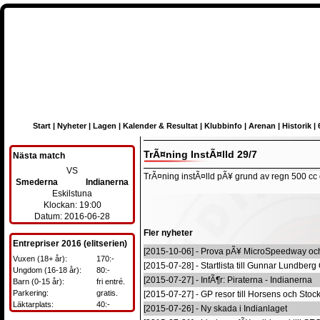
Start
|
Nyheter
|
Lagen
|
Kalender & Resultat
|
Klubbinfo
|
Arenan
|
Historik
|
TrÃ¤ning InstÃ¤lld 29/7
Nästa match
VS
TrÃ¤ning instÃ¤lld pÃ¥ grund av regn 500 cc
Smederna
Indianerna
Eskilstuna
Klockan: 19:00
Datum: 2016-06-28
Fler nyheter
Entrepriser 2016 (elitserien)
[2015-10-06] - Prova pÃ¥ MicroSpeedway och
Vuxen (18+ år):
170:-
[2015-07-28] - Startlista till Gunnar Lundber
Ungdom (16-18 år):
80:-
[2015-07-27] - InfÃ¶r: Piraterna - Indianerna
Barn (0-15 år):
fri entré.
Parkering:
gratis.
[2015-07-27] - GP resor till Horsens och Sto
Läktarplats:
40:-
[2015-07-26] - Ny skada i Indianlaget