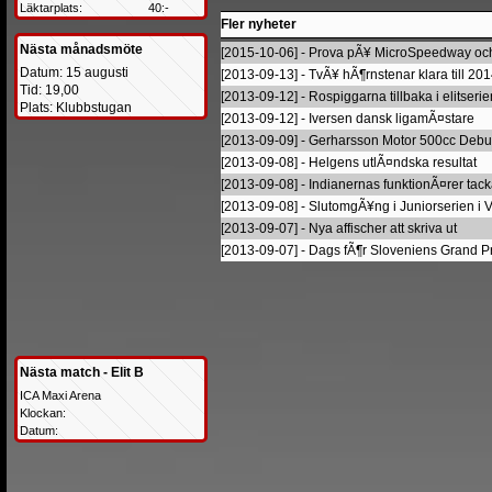
Läktarplats:
40:-
Fler nyheter
Nästa månadsmöte
[2015-10-06] - Prova pÃ¥ MicroSpeedway och
Datum: 15 augusti
[2013-09-13] - TvÃ¥ hÃ¶rnstenar klara till 20
Tid: 19,00
[2013-09-12] - Rospiggarna tillbaka i elitserie
Plats: Klubbstugan
[2013-09-12] - Iversen dansk ligamÃ¤stare
[2013-09-09] - Gerharsson Motor 500cc Debu
[2013-09-08] - Helgens utlÃ¤ndska resultat
[2013-09-08] - Indianernas funktionÃ¤rer ta
[2013-09-08] - SlutomgÃ¥ng i Juniorserien i 
[2013-09-07] - Nya affischer att skriva ut
[2013-09-07] - Dags fÃ¶r Sloveniens Grand Pr
Nästa match - Elit B
ICA Maxi Arena
Klockan:
Datum: