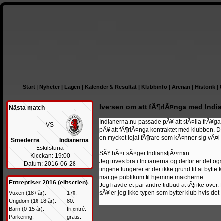
Start
|
Nyheter
|
Lagen
|
Kalender & Resultat
|
Klubbinfo
|
Arenan
|
Historik
|
Iversen om att fÃ¶rlÃ¤nga med Indi
Nästa match
Indianerna.nu passade pÃ¥ att stÃ¤lla frÃ¥gan 
VS
pÃ¥ att fÃ¶rlÃ¤nga kontraktet med klubben. De
en mycket lojal fÃ¶rare som kÃ¤nner sig vÃ¤l
Smederna
Indianerna
Eskilstuna
SÃ¥ hÃ¤r sÃ¤ger IndianstjÃ¤rnan:
Klockan: 19:00
Jeg trives bra i Indianerna og derfor er det og
Datum: 2016-06-28
tingene fungerer er der ikke grund til at bytte 
mange publikum til hjemme matcherne.
Entrepriser 2016 (elitserien)
Jeg havde et par andre tidbud at tÃ¦nke over.
sÃ¥ er jeg ikke typen som bytter klub hvis det
Vuxen (18+ år):
170:-
Ungdom (16-18 år):
80:-
Barn (0-15 år):
fri entré.
Parkering:
gratis.