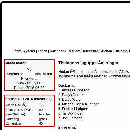
Start
|
Nyheter
|
Lagen
|
Kalender & Resultat
|
Klubbinfo
|
Arenan
|
Historik
|
Tisdagens laguppstÃ¤llningar
Nästa match
VS
Nedan fÃ¶ljer laguppstÃ¤llningarna infÃ¶r t
Smederna
Indianerna
Indianerna. Mer infÃ¶r matchen kommer und
Eskilstuna
Klockan: 19:00
Dackarna
Datum: 2016-06-28
1. Andreas Jonsson
2. Patryk Dudek
Entrepriser 2016 (elitserien)
3. Darcy Ward
4. Michael Jepsen Jensen
Vuxen (18+ år):
170:-
5. Fredrik Lindgren
Ungdom (16-18 år):
80:-
6. Tai Woffinden
Barn (0-15 år):
fri entré.
7. Joel Larsson
Parkering:
gratis.
Läktarplats:
40:-
Indianerna