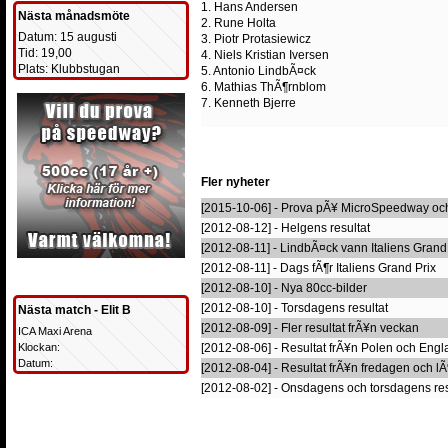
1. Hans Andersen
Nästa månadsmöte
2. Rune Holta
Datum: 15 augusti
3. Piotr Protasiewicz
Tid: 19,00
4. Niels Kristian Iversen
Plats: Klubbstugan
5. Antonio LindbÃ¤ck
6. Mathias ThÃ¶rnblom
7. Kenneth Bjerre
Fler nyheter
[2015-10-06] - Prova pÃ¥ MicroSpeedway och
[2012-08-12] - Helgens resultat
[2012-08-11] - LindbÃ¤ck vann Italiens Grand 
[2012-08-11] - Dags fÃ¶r Italiens Grand Prix
[2012-08-10] - Nya 80cc-bilder
[2012-08-10] - Torsdagens resultat
Nästa match - Elit B
[2012-08-09] - Fler resultat frÃ¥n veckan
ICA Maxi Arena
Klockan:
[2012-08-06] - Resultat frÃ¥n Polen och Eng
Datum:
[2012-08-04] - Resultat frÃ¥n fredagen och l
[2012-08-02] - Onsdagens och torsdagens res