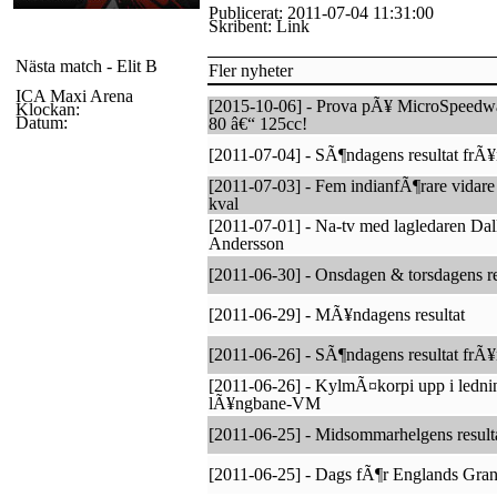
Publicerat: 2011-07-04 11:31:00
Skribent: Link
Nästa match - Elit B
Fler nyheter
ICA Maxi Arena
[2015-10-06] - Prova pÃ¥ MicroSpeedw
Klockan:
Datum:
80 â€“ 125cc!
[2011-07-04] - SÃ¶ndagens resultat frÃ
[2011-07-03] - Fem indianfÃ¶rare vidare
kval
[2011-07-01] - Na-tv med lagledaren Dal
Andersson
[2011-06-30] - Onsdagen & torsdagens re
[2011-06-29] - MÃ¥ndagens resultat
[2011-06-26] - SÃ¶ndagens resultat frÃ
[2011-06-26] - KylmÃ¤korpi upp i lednin
lÃ¥ngbane-VM
[2011-06-25] - Midsommarhelgens result
[2011-06-25] - Dags fÃ¶r Englands Gran