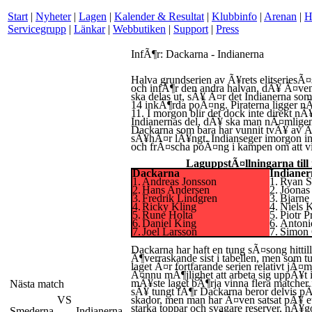
Start
|
Nyheter
|
Lagen
|
Kalender & Resultat
|
Klubbinfo
|
Arenan
|
H
Servicegrupp
|
Länkar
|
Webbutiken
|
Support
|
Press
InfÃ¶r: Dackarna - Indianerna
Halva grundserien av Ã¥rets elitseries
och infÃ¶r den andra halvan, dÃ¥ Ã¤ve
ska delas ut, sÃ¥ Ã¤r det Indianerna som
14 inkÃ¶rda poÃ¤ng. Piraterna ligger 
11. I morgon blir det dock inte direkt n
Indianernas del, dÃ¥ ska man nÃ¤mlige
Dackarna som bara har vunnit tvÃ¥ av Ã
sÃ¥hÃ¤r lÃ¥ngt. Indianseger imorgon in
och frÃ¤scha poÃ¤ng i kampen om att vi
LaguppstÃ¤llningarna till
Dackarna
Indianer
1.
Andreas Jonsson
1.
Ryan S
2.
Hans Andersen
2.
Joonas
3.
Fredrik Lindgren
3.
Bjarne
4.
Ricky Kling
4.
Niels K
5.
Rune Holta
5.
Piotr P
6.
Daniel King
6.
Antoni
7.
Joel Larsson
7.
Simon 
Dackarna har haft en tung sÃ¤song hittill
Ã¶verraskande sist i tabellen, men som t
laget Ã¤r fortfarande serien relativt jÃ¤
Ã¤nnu mÃ¶jlighet att arbeta sig uppÃ¥t 
mÃ¥ste laget bÃ¶rja vinna flera matcher i
Nästa match
sÃ¥ tungt fÃ¶r Dackarna beror delvis pÃ¥
VS
skador, men man har Ã¤ven satsat pÃ¥ e
starka toppar och svagare reserver, nÃ¥got
Smederna
Indianerna