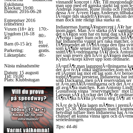
vinnande koncept i Ã¥r. Till morgondage
Eskilstuna
man upp med ett ganska starkt lag som le
Klockan: 19:00
Andreas Jonsson, Rune Holta och Fredr
Datum: 2016-06-28
dessa Ã¤r Ã¤ven Hans Andersen tillbaka i
lÃ¤ngre tids skadefrÃ¥nvaro. Bakom des
man dock inte riktigt lika starka ut.
Entrepriser 2016
(elitserien)
Indianernas framgÃ¥ngsrecept i Ã¥r har
Vuxen (18+ år):
170:-
inom laget. Man Ã¤r starka pÃ¥ samtliga
Ungdom (16-18
det nÃ¥gon som har en tung dag sÃ¥ kliv
80:-
år):
Ã¶vriga i laget fram och presterar. Inf
har Indianerna vunnit sex raka matcher,
fri
Barn (0-15 år):
fÃ¶rtroendet att fÃ¶rlÃ¤nga den fina sv
entré.
som kÃ¶rde senast mot Vargarna. I och 
Parkering:
gratis.
snittfÃ¶rÃ¤ndringarna fÃ¥r dock Anto
Läktarplats:
40:-
ner som reserv den hÃ¤r gÃ¥ngen meda
KylmÃ¤korpi kliver upp som ordinarie.
Nästa månadsmöte
JÃ¤mfÃ¶r man laguppstÃ¤llningarna kan 
det Ã¤r tvÃ¥ olika lagfilosofier som mÃ
Datum: 15 augusti
ett jÃ¤mnt lag mot ett lag som Ã¤r beroe
Tid: 19,00
toppfÃ¶rarna presterar. Indianerna har in
Plats: Klubbstugan
som Dackarna, men pÃ¥ reservsidan ser m
ut Ã¤n smÃ¥lÃ¤nningarna och det Ã¤r 
att avgÃ¶ra matchen. Kan Antonio Lin
Gustafsson vinna "reservmatchen" mot D
Larsson sÃ¥ rÃ¤cker det fÃ¶r de ordinarie
fÃ¶rsÃ¶ka hÃ¥lla jÃ¤mna steg fÃ¶r att 
NÃ¤r de bÃ¥da lagen mÃ¶ttes i premiÃ¤
med 52-38. Morgondagens match kommer
betydligt tuffare men Indianerna har Ã¤
chanser att kunna vinna igen och dÃ¤rm
serieledningen.
Tips: 44-46