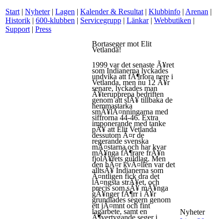
Start
|
Nyheter
|
Lagen
|
Kalender & Resultat
|
Klubbinfo
|
Arenan
|
Historik
|
600-klubben
|
Servicegrupp
|
Länkar
|
Webbutiken
|
Support
|
Press
Bortaseger mot Elit
Vetlanda!
1999 var det senaste Ã¥ret
som Indianerna lyckades
undvika att fÃ¶rlora nere i
Vetlanda, men nu 12 Ã¥r
senare, lyckades man
Ã¥terupprepa bedriften
genom att slÃ¥ tillbaka de
hemmastarka
smÃ¥lÃ¤nningarna med
siffrorna 44-46. Extra
imponerande med tanke
pÃ¥ att Elit Vetlanda
dessutom Ã¤r de
regerande svenska
mÃ¤starna och har kvar
mÃ¥nga fÃ¶rare frÃ¥n
fjolÃ¥rets guldlag. Men
den hÃ¤r kvÃ¤llen var det
alltsÃ¥ Indianerna som
Ã¤ntligen fick dra det
lÃ¤ngsta strÃ¥et, och
precis som sÃ¥ mÃ¥nga
gÃ¥nger fÃ¶rr i Ã¥r
grundlades segern genom
ett jÃ¤mnt och fint
lagarbete, samt en
Nyheter
Ã¶vertygande seger i