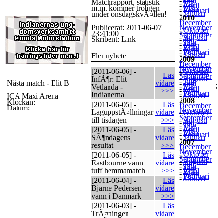
-
Juni
Matchrapport, statistik
-
Maj
-
April
m.m. kommer troligen
-
Mars
-
Februari
-
Januari
under onsdagskvÃ¤llen!
2010
-
December
-
Publicerat: 2011-06-07
November
-
Oktober
-
23:41:00
September
-
Augusti
Skribent: Link
-
Juli
-
Juni
-
Maj
-
April
-
Mars
-
Februari
-
Januari
Fler nyheter
2009
-
December
-
November
[2011-06-06] -
-
Oktober
-
Läs
September
-
Augusti
InfÃ¶r: Elit
-
Juli
Nästa match - Elit B
vidare
-
Juni
;
-
Maj
Vetlanda -
-
April
>>>
-
Mars
-
Februari
Indianerna
-
Januari
ICA Maxi Arena
2008
Klockan:
-
[2011-06-05] -
Läs
December
Datum:
-
November
LaguppstÃ¤llningar
vidare
-
Oktober
-
September
till tisdagen
>>>
-
Augusti
-
Juli
-
Juni
-
Maj
[2011-06-05] -
Läs
-
April
-
Mars
-
Februari
-
Januari
SÃ¶ndagens
vidare
2007
-
resultat
>>>
December
-
November
-
Oktober
[2011-06-05] -
Läs
-
September
-
Augusti
Eastbourne vann
vidare
-
Juli
-
Juni
-
Maj
tuff hemmamatch
>>>
-
April
-
Mars
-
Februari
-
Januari
[2011-06-04] -
Läs
Bjarne Pedersen
vidare
vann i Danmark
>>>
[2011-06-03] -
Läs
TrÃ¤ningen
vidare