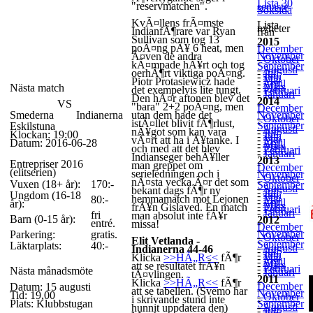
Lista 30
"reservmatchen".
senaste
Söksida
KvÃ¤llens frÃ¤mste
Lista
nyheter
IndianfÃ¶rare var Ryan
från
Sullivan som tog 13
2015
-
poÃ¤ng pÃ¥ 6 heat, men
December
-
November
Ã¤ven de andra
-
Oktober
-
kÃ¤mpade hÃ¥rt och tog
September
-
Augusti
oerhÃ¶rt viktiga poÃ¤ng.
-
Juli
-
Juni
-
Maj
Piotr Protasiewicz hade
-
April
-
Mars
Nästa match
det exempelvis lite tungt.
-
Februari
-
Januari
Den hÃ¤r aftonen blev det
2014
VS
-
"bara" 2+2 poÃ¤ng, men
December
-
Smederna
Indianerna
utan dem hade det
November
-
Oktober
-
istÃ¤llet blivit fÃ¶rlust,
September
Eskilstuna
-
Augusti
nÃ¥got som kan vara
-
Juli
Klockan: 19:00
-
Juni
-
Maj
vÃ¤rt att ha i Ã¥tanke. I
Datum: 2016-06-28
-
April
-
Mars
och med att det blev
-
Februari
-
Januari
Indianseger behÃ¥ller
2013
Entrepriser 2016
-
man greppet om
December
-
(elitserien)
serieledningen och i
November
-
Oktober
-
nÃ¤sta vecka Ã¤r det som
Vuxen (18+ år):
170:-
September
-
Augusti
bekant dags fÃ¶r ny
-
Juli
Ungdom (16-18
-
Juni
hemmamatch mot Lejonen
-
Maj
80:-
-
April
år):
-
Mars
frÃ¥n Gislaved. En match
-
Februari
-
Januari
fri
man absolut inte fÃ¥r
Barn (0-15 år):
2012
entré.
-
missa!
December
-
November
Parkering:
gratis.
-
Oktober
Elit Vetlanda -
-
September
Läktarplats:
40:-
-
Augusti
Indianerna 44-46
-
Juli
-
Juni
Klicka
>>HÃ„R<<
fÃ¶r
-
Maj
-
April
-
Mars
att se resultatet frÃ¥n
-
Februari
Nästa månadsmöte
-
Januari
tÃ¤vlingen.
2011
Klicka
>>HÃ„R<<
fÃ¶r
-
December
Datum: 15 augusti
-
att se tabellen. (Svemo har
November
Tid: 19,00
-
Oktober
i skrivande stund inte
-
Plats: Klubbstugan
September
-
Augusti
hunnit uppdatera den)
-
Juli