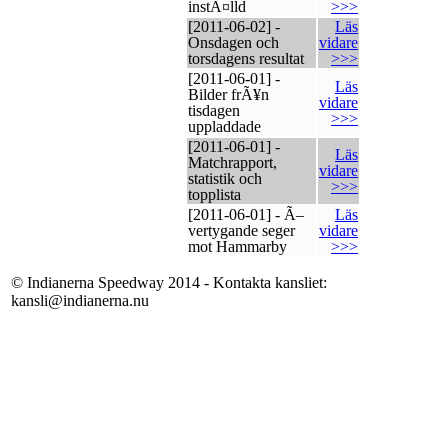
instÃ¤lld
>>>
[2011-06-02] -
Läs
Onsdagen och
vidare
torsdagens resultat
>>>
[2011-06-01] -
Läs
Bilder frÃ¥n
vidare
tisdagen
>>>
uppladdade
[2011-06-01] -
Läs
Matchrapport,
vidare
statistik och
>>>
topplista
[2011-06-01] - Ã–
Läs
vertygande seger
vidare
mot Hammarby
>>>
© Indianerna Speedway 2014 - Kontakta kansliet:
kansli@indianerna.nu