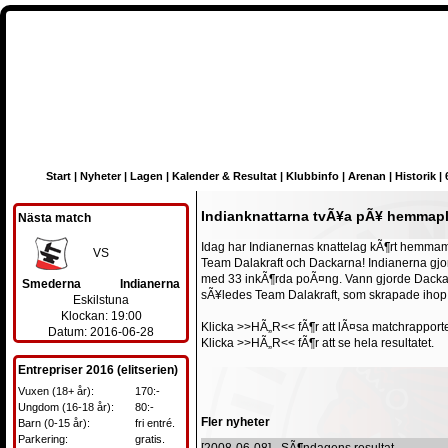
Start
|
Nyheter
|
Lagen
|
Kalender & Resultat
|
Klubbinfo
|
Arenan
|
Historik
|
Indianknattarna tvÃ¥a pÃ¥ hemmap
Nästa match
Idag har Indianernas knattelag kÃ¶rt hemma
VS
Team Dalakraft och Dackarna! Indianerna gjor
med 33 inkÃ¶rda poÃ¤ng. Vann gjorde Dacka
Smederna
Indianerna
sÃ¥ledes Team Dalakraft, som skrapade iho
Eskilstuna
Klockan: 19:00
Klicka
>>HÃ„R<<
fÃ¶r att lÃ¤sa matchrapport
Datum: 2016-06-28
Klicka
>>HÃ„R<<
fÃ¶r att se hela resultatet.
Entrepriser 2016 (elitserien)
Vuxen (18+ år):
170:-
Ungdom (16-18 år):
80:-
Fler nyheter
Barn (0-15 år):
fri entré.
Parkering:
gratis.