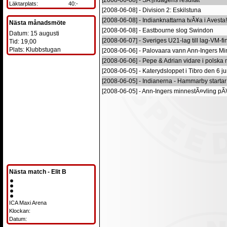
[2008-06-08] - SÃ¶ndagens resultat
Läktarplats:
40:-
[2008-06-08] - Division 2: Eskilstuna
[2008-06-08] - Indianknattarna tvÃ¥a i Avesta!
Nästa månadsmöte
[2008-06-08] - Eastbourne slog Swindon
Datum: 15 augusti
[2008-06-07] - Sveriges U21-lag till lag-VM-fi
Tid: 19,00
Plats: Klubbstugan
[2008-06-06] - Palovaara vann Ann-Ingers Mi
[2008-06-06] - Pepe & Adrian vidare i polska
[2008-06-05] - Katerydsloppet i Tibro den 6 ju
[2008-06-05] - Indianerna - Hammarby startar
[2008-06-05] - Ann-Ingers minnestÃ¤vling pÃ
Nästa match - Elit B
ICA Maxi Arena
Klockan:
Datum: