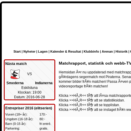
Start
|
Nyheter
|
Lagen
|
Kalender & Resultat
|
Klubbinfo
|
Arenan
|
Historik
|
Matchrapport, statistik och webb-T
Nästa match
Hemsidan Ã¤r nu uppdaterad med matchrapport,
VS
gÃ¥rdagens segermatch mot Piraterna. Senare 
kommer bilder frÃ¥n matchen! Passa Ã¤ven pÃ
Smederna
Indianerna
videoreportage frÃ¥n matchen!
Eskilstuna
Klockan: 19:00
Klicka
>>HÃ„R<<
fÃ¶r att lÃ¤sa matchrapport
Datum: 2016-06-28
Klicka
>>HÃ„R<<
fÃ¶r att se statistiksidan.
Klicka
>>HÃ„R<<
fÃ¶r att se topplistan.
Entrepriser 2016 (elitserien)
Klicka
>>HÃ„R<<
fÃ¶r att se inslaget frÃ¥n w
Vuxen (18+ år):
170:-
Ungdom (16-18 år):
80:-
Barn (0-15 år):
fri entré.
Parkering:
gratis.