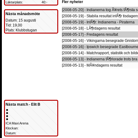
Fler nyheter
Läktarplats:
40:-
[2008-05-20] - Indianerna tog Ã¥rets fÃ¶rsta 
Nästa månadsmöte
[2008-05-19] - Stabila resultat infÃ¶r tisdage
Datum: 15 augusti
[2008-05-19] - InfÃ¶r: Indianerna - Piraterna
Tid: 19,00
[2008-05-18] - LÃ¶rdagens resultat
Plats: Klubbstugan
[2008-05-17] - Fredagens resultat
[2008-05-16] - Vikingarna besegrade Gnistor
[2008-05-16] - Ipswich besegrade Eastbourn
[2008-05-14] - Matchrapport, statistik och bild
[2008-05-13] - Indianerna fÃ¶rlorade trots bra 
[2008-05-13] - MÃ¥ndagens resultat
Nästa match - Elit B
ICA Maxi Arena
Klockan:
Datum: