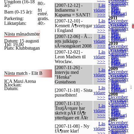
-
Ungdom (16-18
September
80:-
-
Augusti
år):
[2007-12-12] -
Läs
-
Juli
-
Juni
-
Maj
fri
Indianerna +
vidare
-
April
Barn (0-15 år):
-
Mars
-
Februari
entré.
Kaparna = SANT!
>>>
-
Januari
2011
Parkering:
gratis.
-
[2007-12-10] -
Läs
December
-
Läktarplats:
40:-
November
-
Oktober
Kennett Ã¶vertygar
vidare
-
September
-
Augusti
i England
>>>
-
Juli
-
Juni
Nästa månadsmöte
-
Maj
-
April
[2007-12-06] - Ã…
Läs
-
Mars
-
Februari
-
Januari
Datum: 15 augusti
rets julklapp -
vidare
2010
Tid: 19,00
-
sÃ¤songskort 2008
>>>
December
-
Plats: Klubbstugan
November
-
Oktober
[2007-12-02] -
Läs
-
September
-
Augusti
Leon Madsen til
vidare
-
Juli
-
Juni
-
Maj
-
April
Wroclaw.
>>>
-
Mars
-
Februari
-
Januari
[2007-11-26] -
2009
Läs
-
December
Intervju med
Nästa match - Elit B
-
vidare
November
-
Oktober
"Henka"
-
September
>>>
-
Augusti
ICA Maxi Arena
Gustafsson
-
Juli
-
Juni
Klockan:
-
Maj
-
April
;
Läs
-
Mars
Datum:
-
Februari
[2007-11-18] - Sista
-
Januari
vidare
2008
pusselbiten!
-
December
>>>
-
November
-
Oktober
-
[2007-11-13] -
September
Läs
-
Augusti
-
Juli
TrotjÃ¤nare har
-
Juni
vidare
-
Maj
-
April
skrivit pÃ¥ fÃ¶r
-
Mars
-
Februari
>>>
-
Januari
ytterligare ett Ã¥r
2007
-
December
Läs
-
November
[2007-11-08] - Ny
-
Oktober
vidare
-
September
fÃ¶rare klar!
-
Augusti
-
Juli
>>>