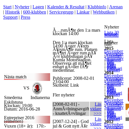
Start
|
Nyheter
|
Lagen
|
Kalender & Resultat
|
Klubbinfo
|
Arenan
|
Historik
|
600-klubben
|
Servicegrupp
|
Länkar
|
Webbutiken
|
Support
|
Press
Nyheter
Ã…rsmÃ¶te den 1:a mars
Lista 30
klockan 14:00
senaste
Söksida
Lista
Den 1:a mars klockan
nyheter
från
14:00 Ã¤ger Ã¥rets
2015
Ã¥rsmÃ¶te rum. Platsen
-
December
-
mÃ¶tet Ã¤ger rum pÃ¥
November
-
Oktober
Ã¤r klubbstugan pÃ¥
-
September
Kumla Motorstadion.
-
Augusti
-
Juli
-
Juni
Observera att mÃ¶tet
-
Maj
-
April
enbart gÃ¤ller fÃ¶r
-
Mars
-
Februari
-
Januari
medlemmar.
2014
-
December
Nästa match
-
Publicerat: 2008-02-01
November
-
Oktober
-
23:04:00
September
-
Augusti
Skribent: Link
-
Juli
-
Juni
VS
-
Maj
-
April
-
Mars
-
Februari
-
Januari
Fler nyheter
2013
Smederna
Indianerna
-
December
-
Eskilstuna
November
[2008-02-01] -
Läs
-
Oktober
Klockan: 19:00
-
September
AnmÃ¤lningsavgift
vidare
-
Augusti
Datum: 2016-06-28
-
Juli
-
Juni
-
Maj
- knattetÃ¤vlingar
>>>
-
April
-
Mars
-
Februari
Entrepriser 2016
-
Januari
Läs
(elitserien)
[2007-12-24] - God
2012
-
vidare
December
Vuxen (18+ år):
170:-
jul & Gott nytt Ã¥r
-
November
>>>
-
Oktober