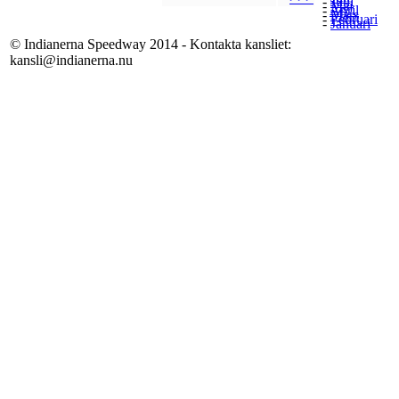
-
Juni
-
Maj
-
April
-
Mars
-
Februari
-
Januari
© Indianerna Speedway 2014 - Kontakta kansliet:
kansli@indianerna.nu